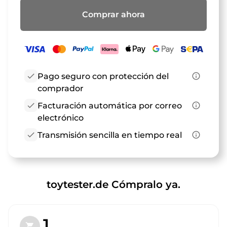
Comprar ahora
check
Pago seguro con protección del
info_outline
comprador
check
Facturación automática por correo
info_outline
electrónico
check
Transmisión sencilla en tiempo real
info_outline
toytester.de Cómpralo ya.
1.
shopping_cart