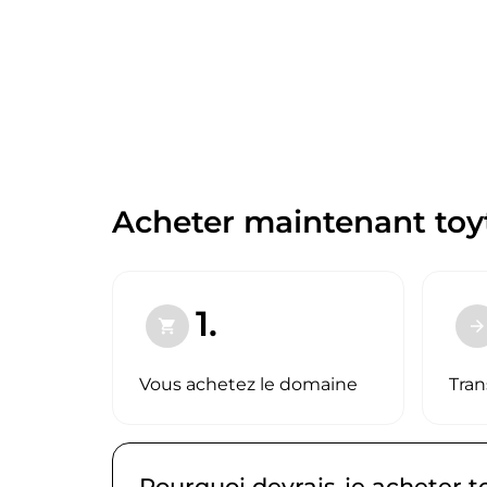
Acheter maintenant toyt
1.
shopping_cart
arrow_forward
Vous achetez le domaine
Tran
Pourquoi devrais-je acheter t