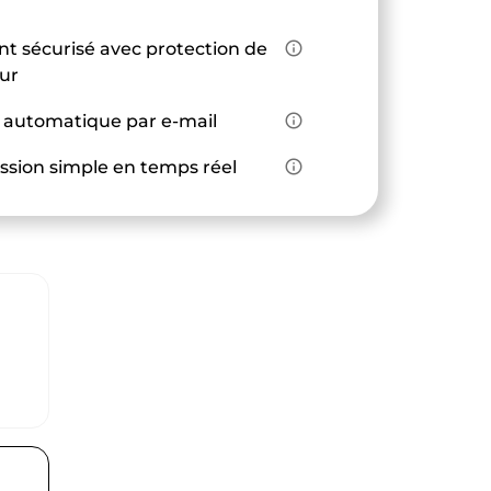
t sécurisé avec protection de
info_outline
eur
 automatique par e-mail
info_outline
ssion simple en temps réel
info_outline