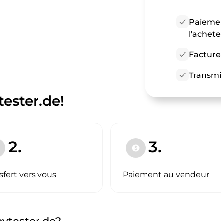
check
Paiemen
l'achet
check
Facture
check
Transmi
ester.de!
2.
3.
paid
sfert vers vous
Paiement au vendeur
oytester.de?